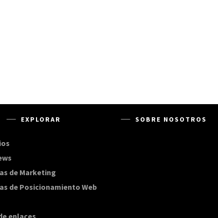
EXPLORAR
SOBRE NOSOTROS
ios
168
ews
20
as de Marketing
20
as de Posicionamiento Web
20
de enlaces
20