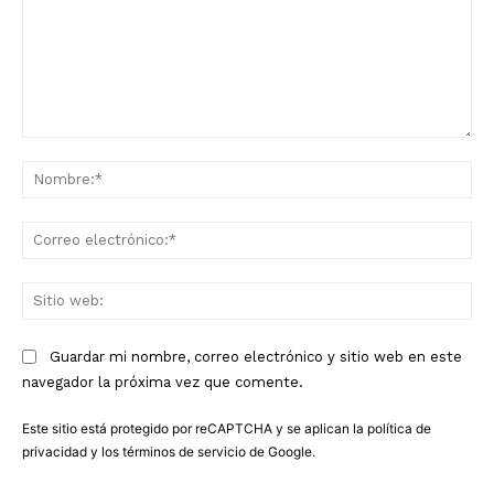
Comentario:
No
Co
ele
Sit
we
Guardar mi nombre, correo electrónico y sitio web en este
navegador la próxima vez que comente.
Este sitio está protegido por reCAPTCHA y se aplican la
política de
privacidad
y los
términos de servicio
de Google.