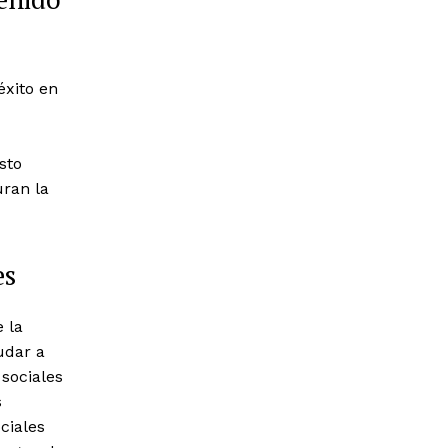
éxito en
sto
uran la
es
e la
udar a
 sociales
s
ciales