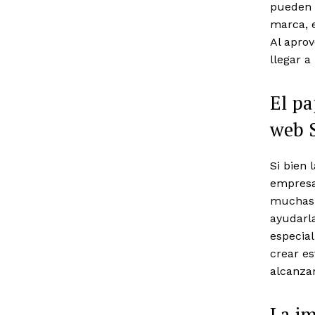
pueden e
marca, e
Al apro
llegar a
El pa
web S
Si bien 
empresa
muchas 
ayudarla
especial
crear es
alcanzar
La im