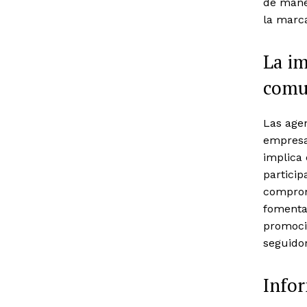
de mane
la marca
La im
comun
Las age
empresas
implica
particip
comprom
fomentar
promoci
seguido
Infor