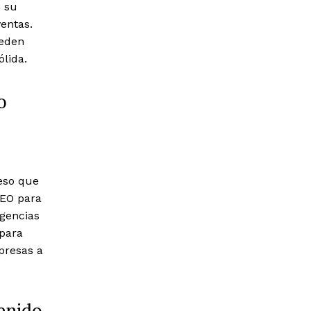
e su
ventas.
ueden
ólida.
o
eso que
SEO para
agencias
 para
presas a
enido