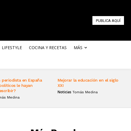
PUBLICA AQUÍ
LIFESTYLE
COCINA Y RECETAS
MÁS
 periodista en España
Mejorar la educación en el siglo
políticos le hayan
XXI
escribir?
Noticias
Tomás Medina
más Medina