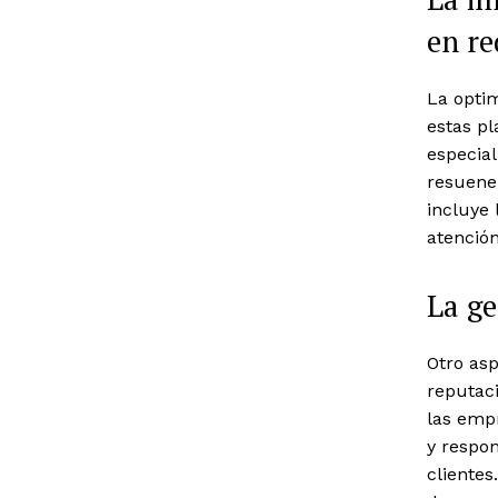
en re
La optim
estas p
especial
resuene 
incluye 
atención
La ge
Otro asp
reputac
las empr
y respon
clientes