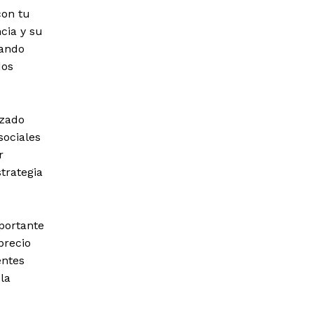
con tu
cia y su
jando
dos
izado
sociales
r
trategia
mportante
precio
entes
la