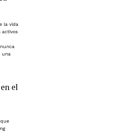
e la vida
 activos
 nunca
s una
 en el
 que
ing