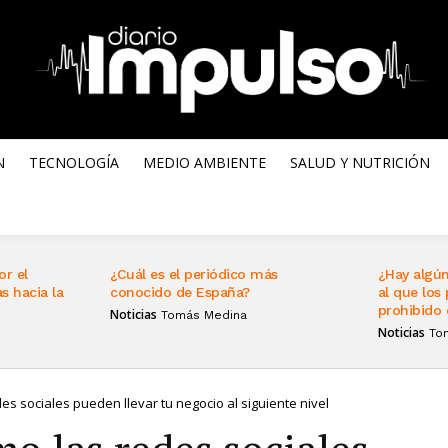
N
TECNOLOGÍA
MEDIO AMBIENTE
SALUD Y NUTRICIÓN
or el
¿Cuál es el periódico más
¿Hay algún
s hacia la
conocido de España?
al que los 
prohibido 
Noticias
Tomás Medina
Noticias
To
es sociales pueden llevar tu negocio al siguiente nivel