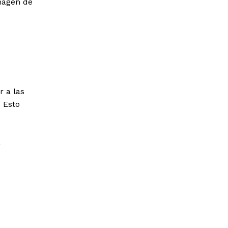
magen de
 a las
 Esto
a