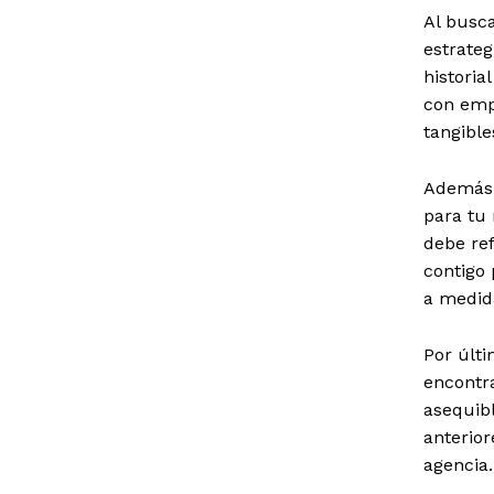
Al busc
estrateg
historia
con emp
tangible
Además,
para tu 
debe ref
contigo 
a medida
Por últi
encontra
asequibl
anterior
agencia.