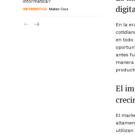
informática?
digit
INFORMÁTICA
Mateo Cruz
En la er
cotidia
en todo
oportun
antes fu
manera e
producto
El im
creci
El marke
altament
utilizan