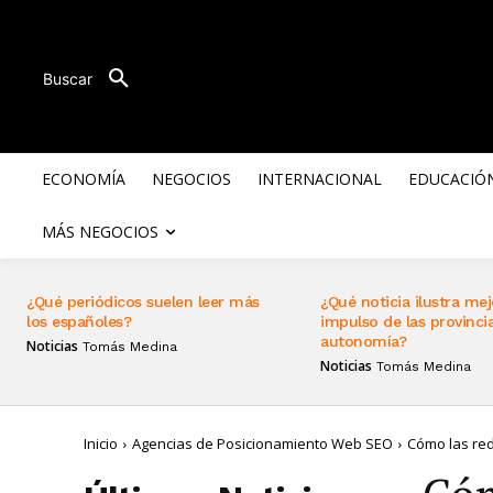
Buscar
ECONOMÍA
NEGOCIOS
INTERNACIONAL
EDUCACIÓ
MÁS NEGOCIOS
¿Qué periódicos suelen leer más
¿Qué noticia ilustra mej
los españoles?
impulso de las provincia
autonomía?
Noticias
Tomás Medina
Noticias
Tomás Medina
Inicio
Agencias de Posicionamiento Web SEO
Cómo las red