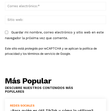
Co
ele
Sit
we
Guardar mi nombre, correo electrónico y sitio web en este
navegador la próxima vez que comente.
Este sitio está protegido por reCAPTCHA y se aplican la
política de
privacidad
y los
términos de servicio
de Google.
Más Popular
DESCUBRE NUESTROS CONTENIDOS MÁS
POPULARES
REDES SOCIALES
¿Para quién es útil TikTok y cómo lo utilizan?