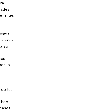
tra
dades
e miles
estra
los años
 a su
ues
por lo
.
 de los
n han
scasez