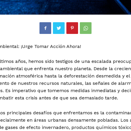
mbiental: ¡Urge Tomar Acción Ahora!
últimos años, hemos sido testigos de una escalada preocu
s ambiental que enfrenta nuestro planeta. Desde la crecien
nación atmosférica hasta la deforestación desmedida y el
ento de nuestros recursos naturales, las señales de alar
es. Es imperativo que tomemos medidas inmediatas y deci
batir esta crisis antes de que sea demasiado tarde.
os principales desafíos que enfrentamos es la contaminac
specialmente en áreas urbanas densamente pobladas. Los 
de gases de efecto invernadero, productos químicos tóxic