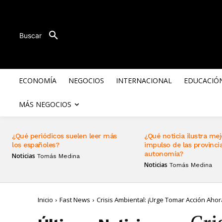
Buscar
ECONOMÍA
NEGOCIOS
INTERNACIONAL
EDUCACIÓ
MÁS NEGOCIOS
¿Qué periódicos suelen leer más
¿Qué noticia ilustra mej
los españoles?
impulso de las provincia
autonomía?
Noticias
Tomás Medina
Noticias
Tomás Medina
Inicio
Fast News
Crisis Ambiental: ¡Urge Tomar Acción Ahor