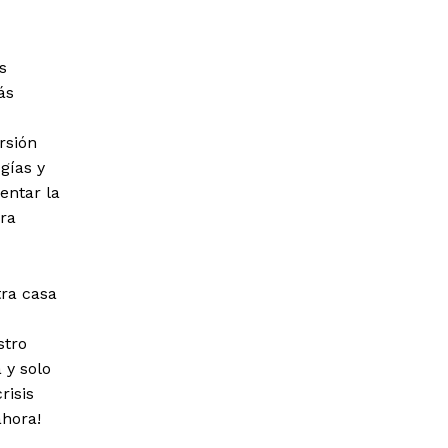
s
ás
rsión
gías y
entar la
ra
ra casa
stro
 y solo
risis
ahora!