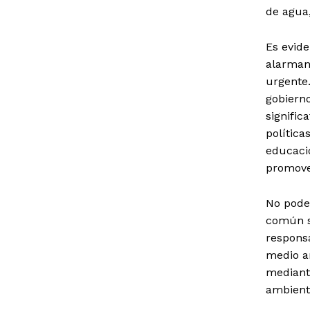
de agua,
Es evid
alarman
urgente.
gobierno
signific
polític
educaci
promove
No pode
común s
responsa
medio a
mediante
ambienta