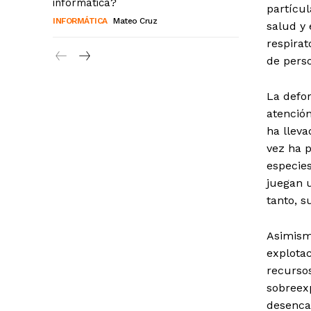
informática?
partícul
INFORMÁTICA
Mateo Cruz
salud y
respira
de pers
La defo
atención
ha lleva
vez ha p
especies
juegan u
tanto, s
Asimism
explotac
recursos
sobreexp
desenca