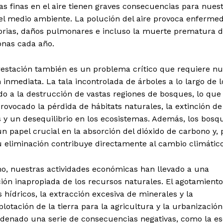
as finas en el aire tienen graves consecuencias para nues
 el medio ambiente. La polución del aire provoca enferme
torias, daños pulmonares e incluso la muerte prematura d
onas cada año.
restación también es un problema crítico que requiere nu
 inmediata. La tala incontrolada de árboles a lo largo de 
do a la destrucción de vastas regiones de bosques, lo que
rovocado la pérdida de hábitats naturales, la extinción de
 y un desequilibrio en los ecosistemas. Además, los bosq
n papel crucial en la absorción del dióxido de carbono y, 
u eliminación contribuye directamente al cambio climático
o, nuestras actividades económicas han llevado a una
ión inapropiada de los recursos naturales. El agotamiento
 hídricos, la extracción excesiva de minerales y la
lotación de la tierra para la agricultura y la urbanizació
denado una serie de consecuencias negativas, como la e