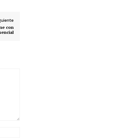
iguiente
ine con
sencial
Sitio
web: