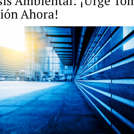
sis Ambiental: ¡Urge To
ión Ahora!