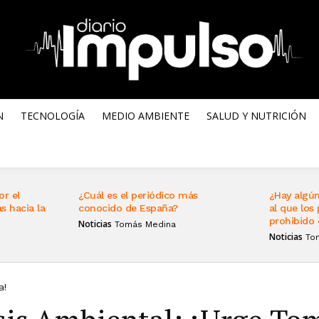
N
TECNOLOGÍA
MEDIO AMBIENTE
SALUD Y NUTRICIÓN
or el
¿Cuál es el periódico más
¿Hay algún
s hacia la
conocido de España?
al que los 
prohibido 
Noticias
Tomás Medina
Noticias
To
a!