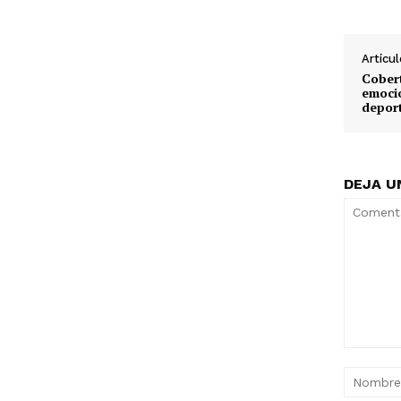
Artícul
Cobert
emoci
depor
DEJA U
Comentari