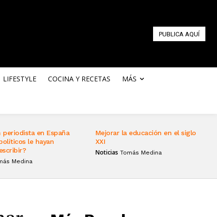
PUBLICA AQUÍ
LIFESTYLE
COCINA Y RECETAS
MÁS
 periodista en España
Mejorar la educación en el siglo
políticos le hayan
XXI
escribir?
Noticias
Tomás Medina
más Medina