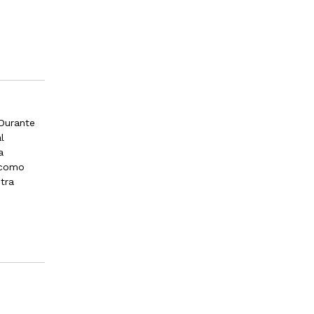
 Durante
l
a
 como
tra