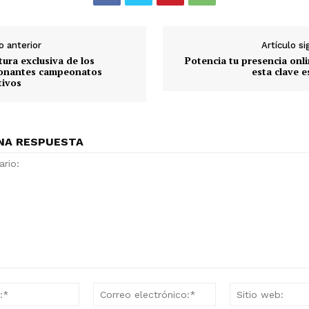
o anterior
Artículo s
ura exclusiva de los
Potencia tu presencia onl
onantes campeonatos
esta clave e
tivos
NA RESPUESTA
o:
Nombre:*
Correo
electrónico:*