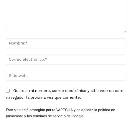
Comentario:
No
Co
ele
Sit
we
Guardar mi nombre, correo electrónico y sitio web en este
navegador la próxima vez que comente.
Este sitio está protegido por reCAPTCHA y se aplican la
política de
privacidad
y los
términos de servicio
de Google.