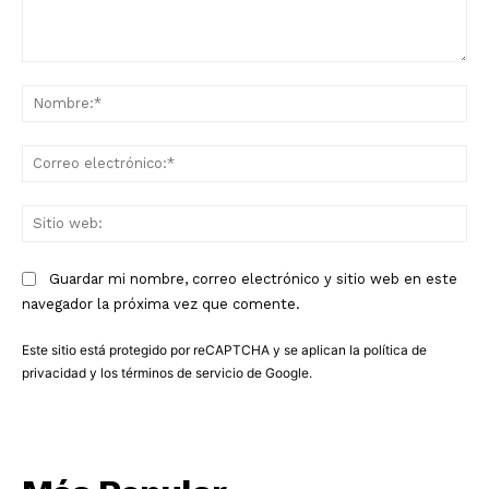
Comentario:
No
Co
ele
Sit
we
Guardar mi nombre, correo electrónico y sitio web en este
navegador la próxima vez que comente.
Este sitio está protegido por reCAPTCHA y se aplican la
política de
privacidad
y los
términos de servicio
de Google.