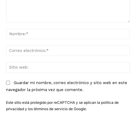
Comentario:
No
Co
ele
Sit
we
Guardar mi nombre, correo electrónico y sitio web en este
navegador la próxima vez que comente.
Este sitio está protegido por reCAPTCHA y se aplican la
política de
privacidad
y los
términos de servicio
de Google.