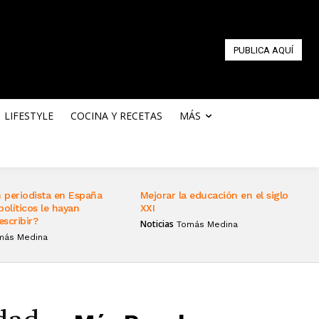
PUBLICA AQUÍ
LIFESTYLE
COCINA Y RECETAS
MÁS
 periodista en España
Mejorar la educación en el siglo
políticos le hayan
XXI
escribir?
Noticias
Tomás Medina
más Medina