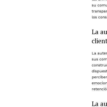
su comu
transpar
los con
La au
clien
La aute
sus comp
construc
dispuest
percibe
emociona
retenció
La au