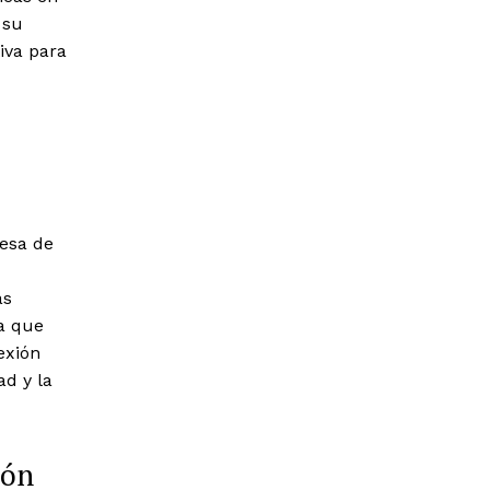
 su
iva para
resa de
ás
a que
exión
ad y la
ión