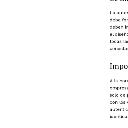
La auten
debe fo
deben in
el diseñ
todas l
conecta
Impor
A la hor
empresa
solo de 
con los 
autentic
identida