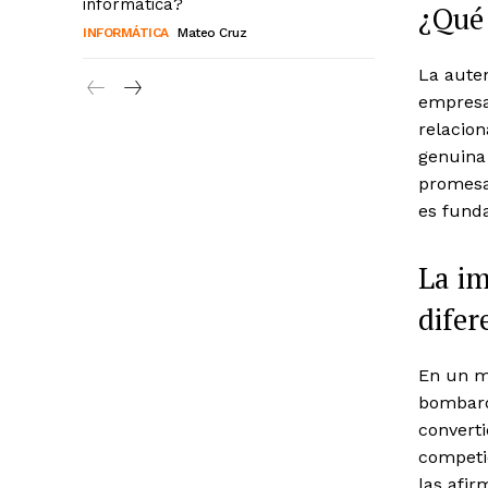
informática?
¿Qué 
INFORMÁTICA
Mateo Cruz
La auten
empresa
relacion
genuina
promesas
es fund
La im
difer
En un m
bombard
converti
competi
las afi