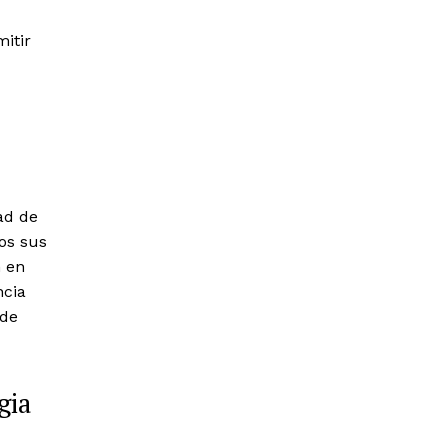
itir
ad de
os sus
n en
ncia
 de
gia