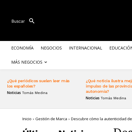
Buscar
ECONOMÍA
NEGOCIOS
INTERNACIONAL
EDUCACIÓ
MÁS NEGOCIOS
¿Qué periódicos suelen leer más
¿Qué noticia ilustra mej
los españoles?
impulso de las provincia
autonomía?
Noticias
Tomás Medina
Noticias
Tomás Medina
Inicio
Gestión de Marca
Descubre cómo la autenticidad de