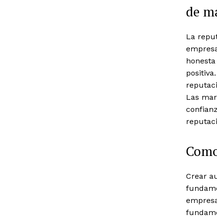
de m
La repu
empresa
honesta 
positiv
reputaci
Las mar
confianz
reputaci
Como 
Crear au
fundamen
empresa 
fundamen