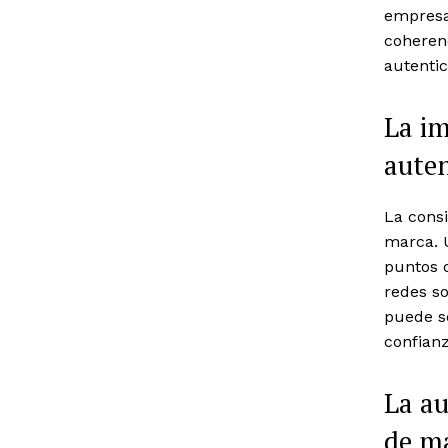
empresa
coherenc
autentic
La im
auten
La consi
marca. 
puntos 
redes so
puede so
confian
La au
de ma