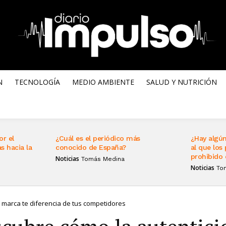
N
TECNOLOGÍA
MEDIO AMBIENTE
SALUD Y NUTRICIÓN
or el
¿Cuál es el periódico más
¿Hay algún
s hacia la
conocido de España?
al que los 
prohibido 
Noticias
Tomás Medina
Noticias
To
 marca te diferencia de tus competidores