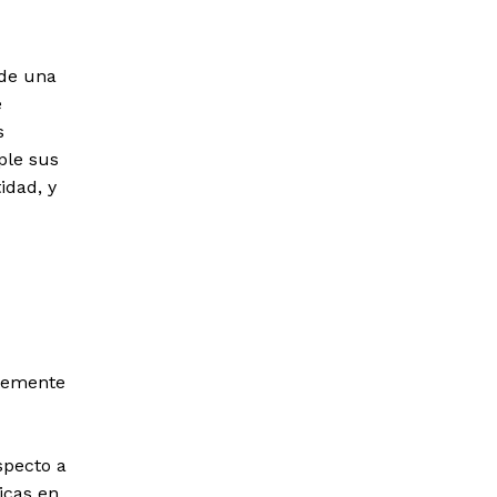
 de una
e
s
ple sus
idad, y
temente
specto a
icas en