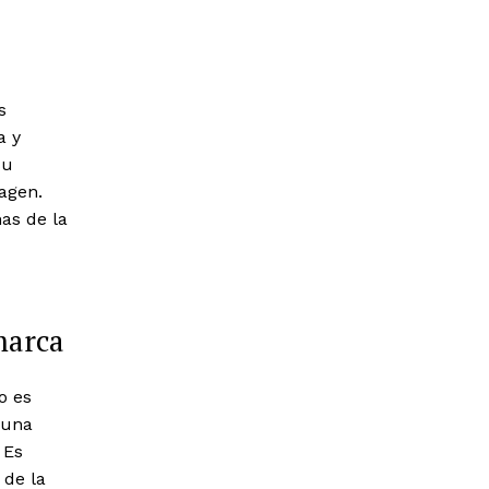
s
a y
su
magen.
as de la
marca
o es
 una
 Es
 de la