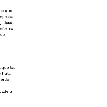
ino que
empresas
g, desde
informar
 de
.
l que las
 trata
uerdo
rdadera