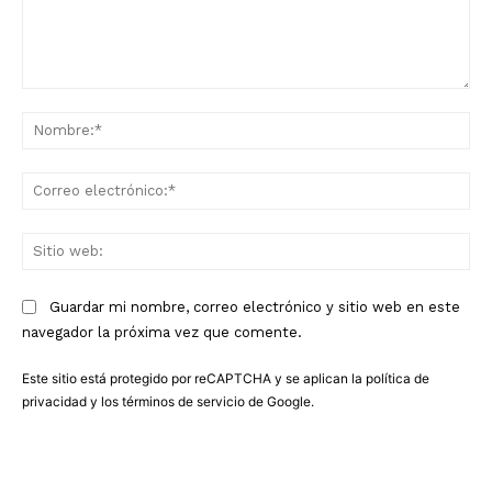
Comentario:
No
Co
ele
Sit
we
Guardar mi nombre, correo electrónico y sitio web en este
navegador la próxima vez que comente.
Este sitio está protegido por reCAPTCHA y se aplican la
política de
privacidad
y los
términos de servicio
de Google.