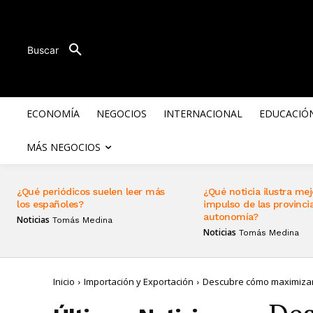
Buscar
ECONOMÍA
NEGOCIOS
INTERNACIONAL
EDUCACIÓ
MÁS NEGOCIOS
¿Qué periódicos suelen leer más
¿Qué noticia ilustra mej
los españoles?
impulso de las provincia
autonomía?
Noticias
Tomás Medina
Noticias
Tomás Medina
Inicio
Importación y Exportación
Descubre cómo maximizar 