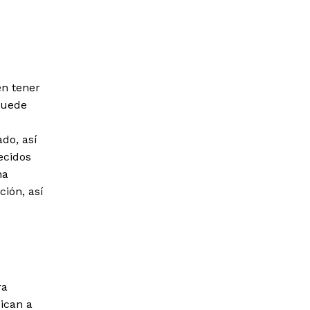
en tener
puede
do, así
ecidos
na
ión, así
ra
ican a