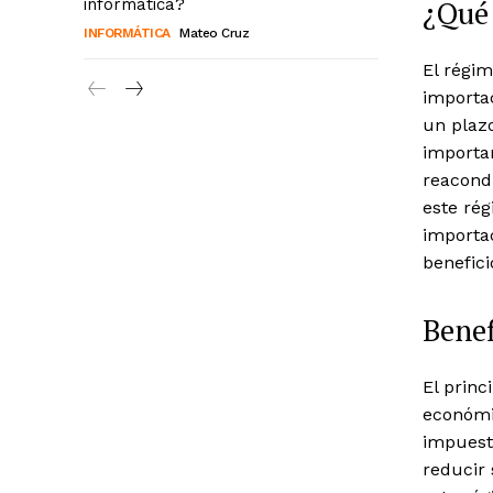
¿Qué 
informática?
INFORMÁTICA
Mateo Cruz
El régi
importac
un plaz
importan
reacondi
este ré
importac
benefic
Benef
El princ
económi
impuest
reducir