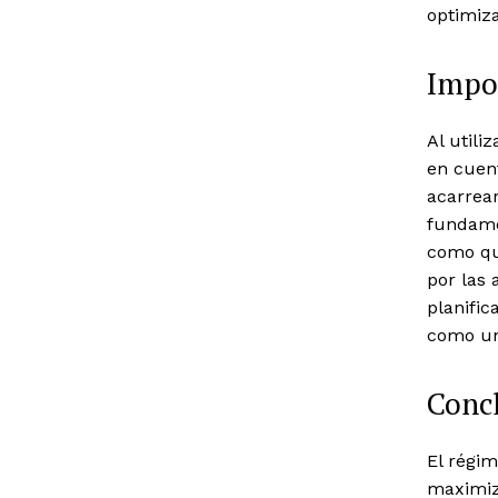
optimiza
Impor
Al utili
en cuen
acarrear
fundame
como qu
por las
planific
como un
Conc
El régi
maximiz