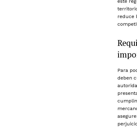
este ré
territor
reduce 
competit
Requi
impo
Para pod
deben cu
autorida
presenta
cumplimi
mercanc
aseguren
perjuici