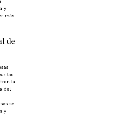
n
a y
ser más
al de
esas
or las
tran la
a del
esas se
s y