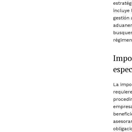
estratég
incluye 
gestión 
aduaner
busquen
régimen
Impo
espec
La impo
requier
procedi
empresa
benefic
asesoram
obligaci