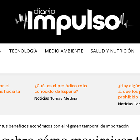
N
TECNOLOGÍA
MEDIO AMBIENTE
SALUD Y NUTRICIÓN
or el
¿Cuál es el periódico más
¿Hay algún
s hacia la
conocido de España?
al que los 
prohibido 
Noticias
Tomás Medina
Noticias
To
tus beneficios económicos con el régimen temporal de importación