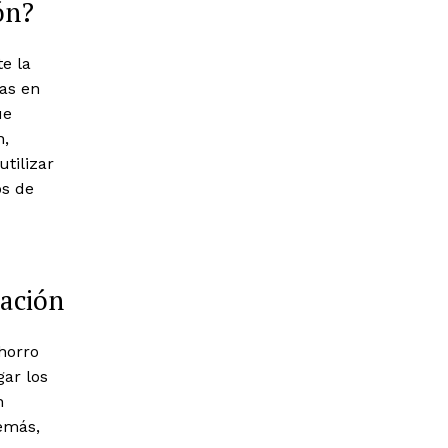
ón?
e la
as en
ue
n,
utilizar
os de
tación
ahorro
ar los
n
emás,