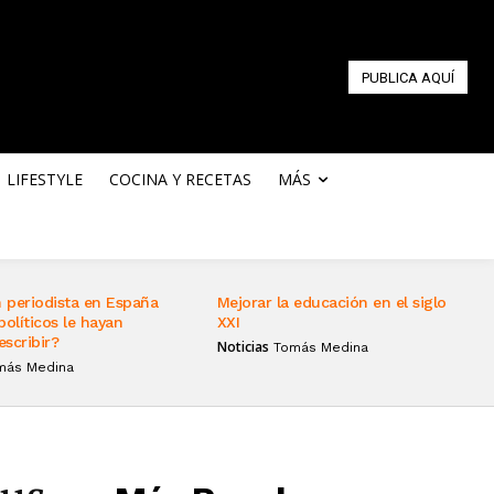
PUBLICA AQUÍ
LIFESTYLE
COCINA Y RECETAS
MÁS
 periodista en España
Mejorar la educación en el siglo
políticos le hayan
XXI
escribir?
Noticias
Tomás Medina
más Medina