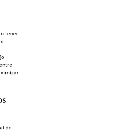
en tener
us
jo
 entre
aximizar
os
al de