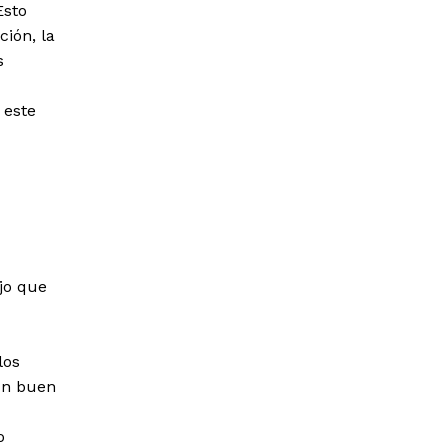
Esto
ción, la
s
 este
jo que
los
Un buen
o