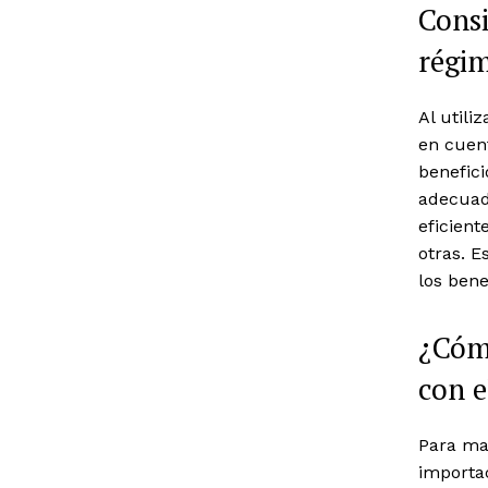
Consi
régi
Al utili
en cuen
benefici
adecuad
eficient
otras. E
los bene
¿Cóm
con e
Para ma
importac