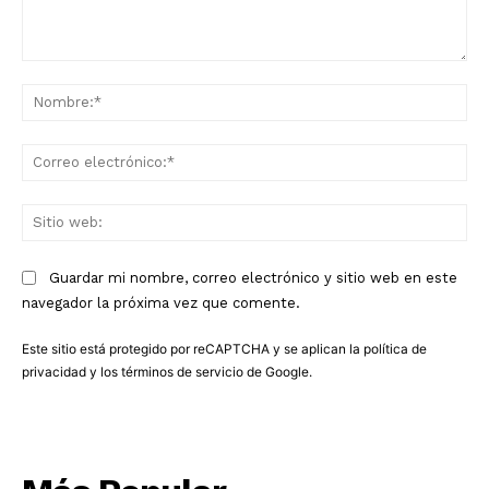
Comentario:
No
Co
ele
Sit
we
Guardar mi nombre, correo electrónico y sitio web en este
navegador la próxima vez que comente.
Este sitio está protegido por reCAPTCHA y se aplican la
política de
privacidad
y los
términos de servicio
de Google.