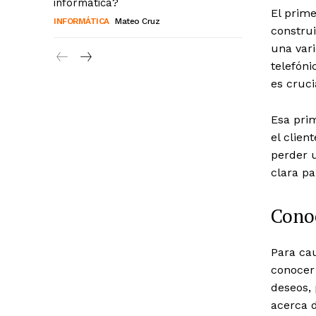
informática?
El prime
INFORMÁTICA
Mateo Cruz
constru
una vari
telefóni
es cruc
Esa pri
el clien
perder u
clara pa
Conoc
Para cau
conocer
deseos,
acerca 