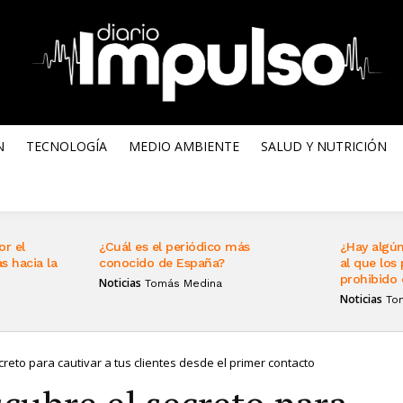
N
TECNOLOGÍA
MEDIO AMBIENTE
SALUD Y NUTRICIÓN
or el
¿Cuál es el periódico más
¿Hay algún
s hacia la
conocido de España?
al que los 
prohibido 
Noticias
Tomás Medina
Noticias
To
reto para cautivar a tus clientes desde el primer contacto