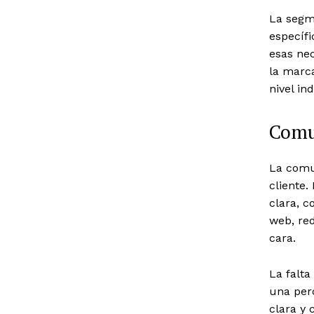
La segm
específi
esas ne
la marca
nivel ind
Comun
La comun
cliente.
clara, c
web, red
cara.
La falt
una per
clara y 