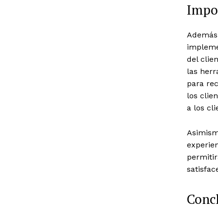
Impor
Además 
implemen
del clie
las her
para rec
los cli
a los cl
Asimismo
experien
permitir
satisfac
Conc