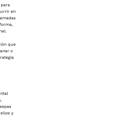
 para
urrir en
llamadas
aforma,
nal.
ción que
ganar o
trategia
ntal
,
 sepas
ellos y