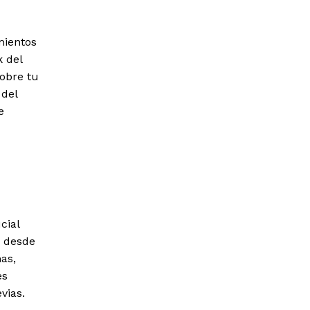
mientos
k del
sobre tu
 del
e
cial
a desde
as,
es
vias.