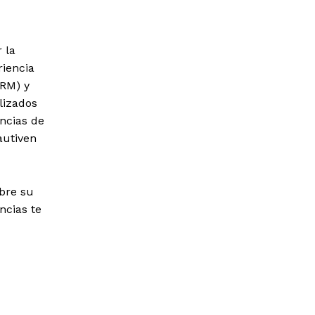
 la
riencia
CRM) y
lizados
ncias de
autiven
obre su
ncias te