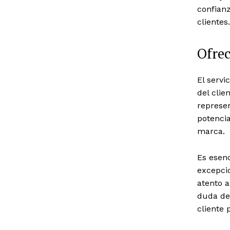
confianz
clientes.
Ofrec
El servi
del clie
represen
potencia
marca.
Es esenc
excepci
atento a
duda de 
cliente 