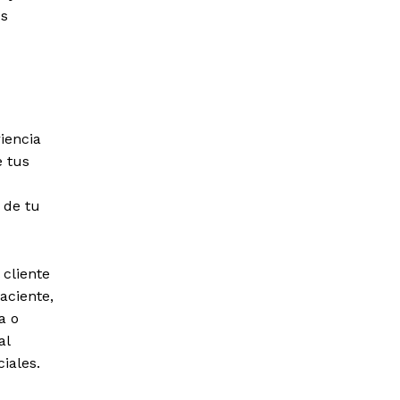
us
riencia
e tus
 de tu
 cliente
aciente,
a o
al
iales.