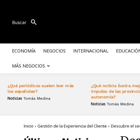
Buscar
ECONOMÍA
NEGOCIOS
INTERNACIONAL
EDUCACIÓ
MÁS NEGOCIOS
¿Qué periódicos suelen leer más
¿Qué noticia ilustra mej
los españoles?
impulso de las provincia
autonomía?
Noticias
Tomás Medina
Noticias
Tomás Medina
Inicio
Gestión de la Experiencia del Cliente
Descubre el sec