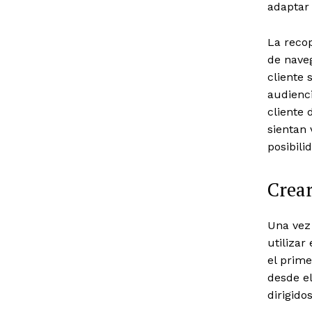
adaptar 
La recop
de naveg
cliente 
audienci
cliente
sientan
posibili
Crear
Una vez 
utilizar
el prim
desde e
dirigido