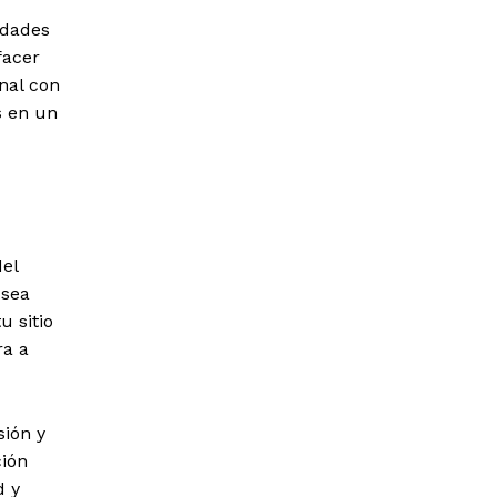
idades
facer
nal con
s en un
el
 sea
u sitio
ra a
sión y
ción
d y