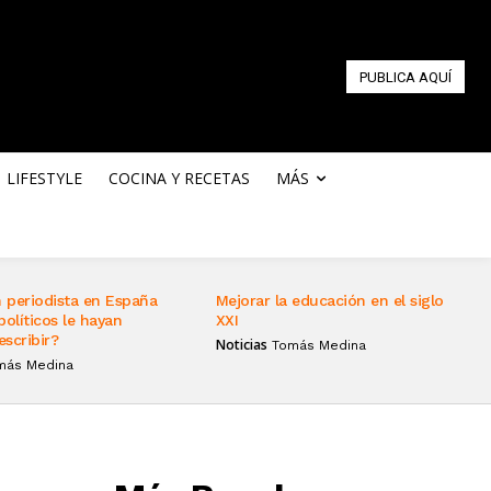
PUBLICA AQUÍ
LIFESTYLE
COCINA Y RECETAS
MÁS
 periodista en España
Mejorar la educación en el siglo
políticos le hayan
XXI
escribir?
Noticias
Tomás Medina
más Medina