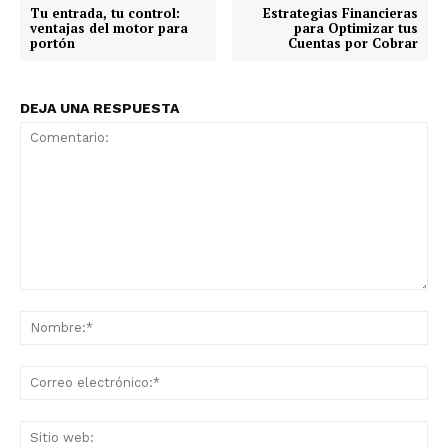
Tu entrada, tu control:
Estrategias Financieras
ventajas del motor para
para Optimizar tus
portón
Cuentas por Cobrar
DEJA UNA RESPUESTA
Comentario:
No
Co
ele
Sit