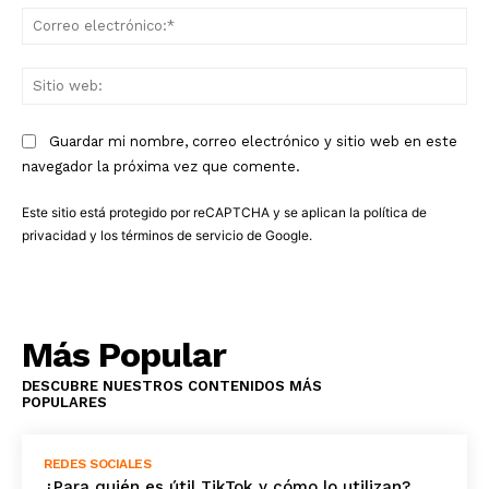
Co
ele
Sit
we
Guardar mi nombre, correo electrónico y sitio web en este
navegador la próxima vez que comente.
Este sitio está protegido por reCAPTCHA y se aplican la
política de
privacidad
y los
términos de servicio
de Google.
Más Popular
DESCUBRE NUESTROS CONTENIDOS MÁS
POPULARES
REDES SOCIALES
¿Para quién es útil TikTok y cómo lo utilizan?