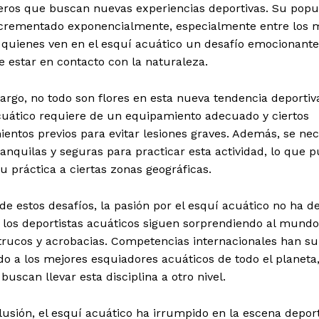
eros que buscan nuevas experiencias deportivas. Su popu
ncrementado exponencialmente, especialmente entre los 
 quienes ven en el esquí acuático un desafío emocionante
 estar en contacto con la naturaleza.
rgo, no todo son flores en esta nueva tendencia deportiva
cuático requiere de un equipamiento adecuado y ciertos
entos previos para evitar lesiones graves. Además, se nec
anquilas y seguras para practicar esta actividad, lo que 
su práctica a ciertas zonas geográficas.
de estos desafíos, la pasión por el esquí acuático no ha d
y los deportistas acuáticos siguen sorprendiendo al mund
trucos y acrobacias. Competencias internacionales han su
o a los mejores esquiadores acuáticos de todo el planeta
buscan llevar esta disciplina a otro nivel.
usión, el esquí acuático ha irrumpido en la escena depor