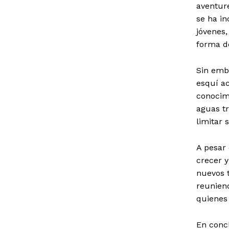
aventur
se ha i
jóvenes,
forma de
Sin emba
esquí a
conocimi
aguas tr
limitar 
A pesar 
crecer 
nuevos 
reuniend
quienes 
En concl