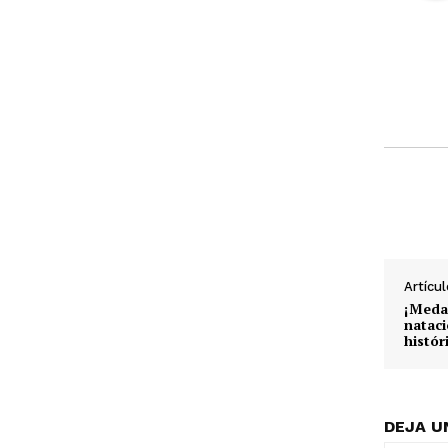
Artícul
¡Medal
nataci
histór
DEJA U