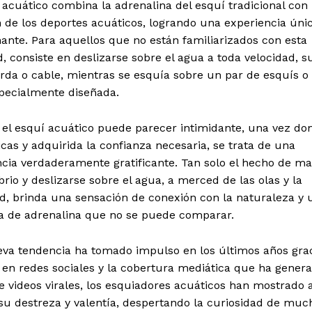
 acuático combina la adrenalina del esquí tradicional con 
de los deportes acuáticos, logrando una experiencia únic
ante. Para aquellos que no están familiarizados con esta
d, consiste en deslizarse sobre el agua a toda velocidad, s
rda o cable, mientras se esquía sobre un par de esquís o
specialmente diseñada.
el esquí acuático puede parecer intimidante, una vez d
icas y adquirida la confianza necesaria, se trata de una
ncia verdaderamente gratificante. Tan solo el hecho de m
ibrio y deslizarse sobre el agua, a merced de las olas y la
d, brinda una sensación de conexión con la naturaleza y 
a de adrenalina que no se puede comparar.
eva tendencia ha tomado impulso en los últimos años grac
 en redes sociales y la cobertura mediática que ha genera
e videos virales, los esquiadores acuáticos han mostrado a
u destreza y valentía, despertando la curiosidad de muc