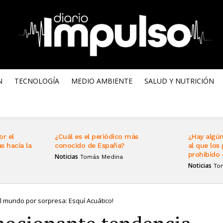
N
TECNOLOGÍA
MEDIO AMBIENTE
SALUD Y NUTRICIÓN
or el
¿Cuál es el periódico más
¿Hay algún
s hacia la
conocido de España?
al que los 
prohibido 
Noticias
Tomás Medina
Noticias
To
l mundo por sorpresa: Esquí Acuático!