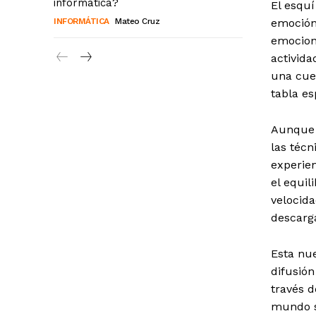
informática?
El esquí
INFORMÁTICA
Mateo Cruz
emoción 
emocion
activida
una cue
tabla e
Aunque 
las técn
experie
el equil
velocida
descarg
Esta nu
difusión
través d
mundo s