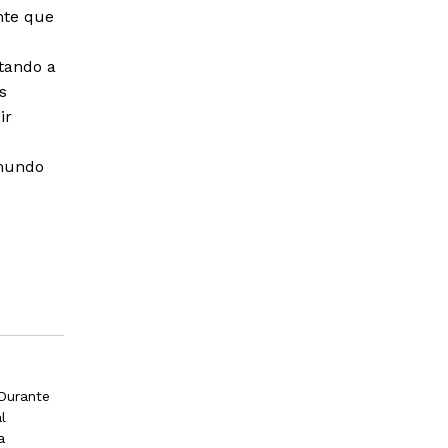
nte que
tando a
s
ir
 mundo
 Durante
l
a