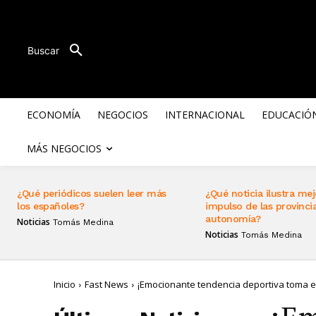
Buscar
ECONOMÍA
NEGOCIOS
INTERNACIONAL
EDUCACIÓ
MÁS NEGOCIOS
¿Qué periódicos suelen leer más
¿Qué noticia ilustra mej
los españoles?
impulso de las provincia
autonomía?
Noticias
Tomás Medina
Noticias
Tomás Medina
Inicio
Fast News
¡Emocionante tendencia deportiva toma e