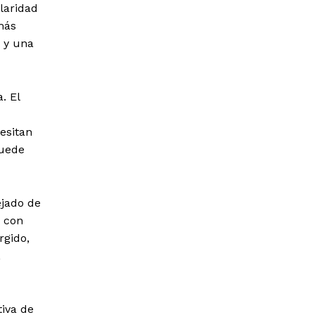
laridad
más
 y una
. El
esitan
puede
ejado de
o con
rgido,
,
tiva de