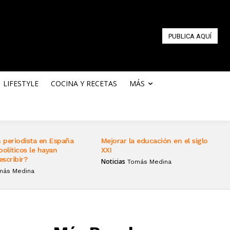
PUBLICA AQUÍ
LIFESTYLE
COCINA Y RECETAS
MÁS
 periodista en España
Mejorar la educación en el siglo
políticos le hayan
XXI
escribir?
Noticias
Tomás Medina
más Medina