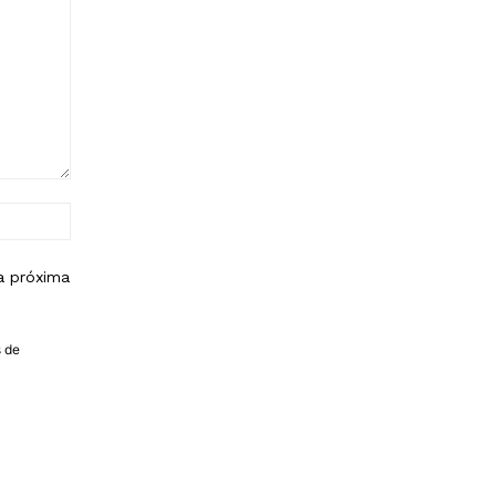
Sitio
web:
a próxima
s de