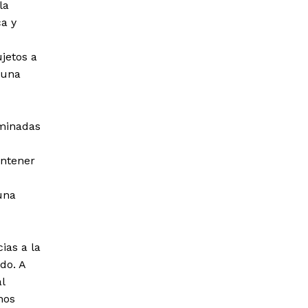
la
a y
ujetos a
 una
ominadas
antener
una
ias a la
do. A
l
hos