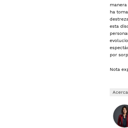
manera 
ha toma
destrez
esta dis
personas
evolucio
espectá
por sorp
Nota ex
Acerca