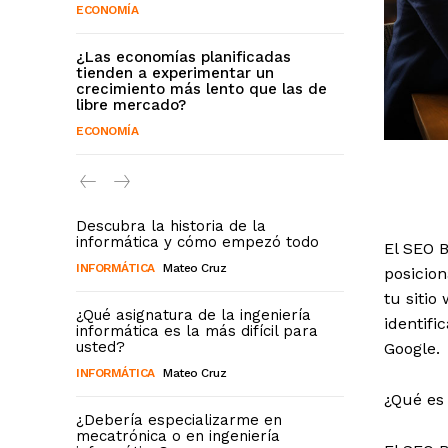
ECONOMÍA
¿Las economías planificadas
tienden a experimentar un
crecimiento más lento que las de
libre mercado?
ECONOMÍA
Descubra la historia de la
informática y cómo empezó todo
El SEO 
INFORMÁTICA
Mateo Cruz
posicio
tu sitio
¿Qué asignatura de la ingeniería
identifi
informática es la más difícil para
usted?
Google.
INFORMÁTICA
Mateo Cruz
¿Qué es
¿Debería especializarme en
mecatrónica o en ingeniería