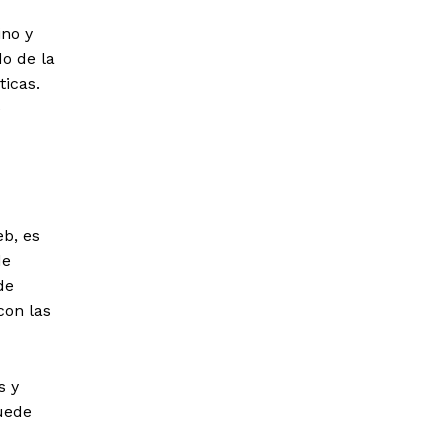
ino y
do de la
icas.
e
eb, es
de
de
con las
s y
uede