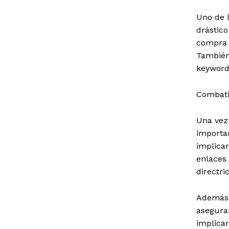
Uno de 
drástico
compra d
También
keyword 
Combati
Una vez 
importa
implicar
enlaces
directri
Además, 
asegura
implicar