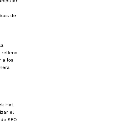
anipular
rices de
la
 relleno
 a los
nera
ck Hat,
izar el
a de SEO