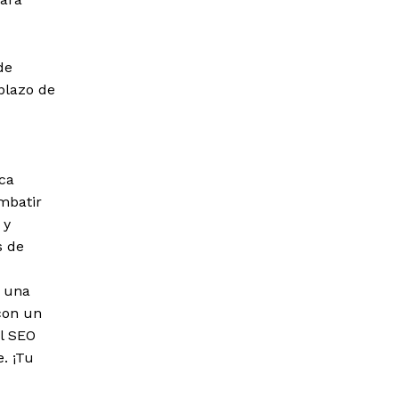
de
plazo de
ca
mbatir
 y
s de
r una
con un
el SEO
. ¡Tu