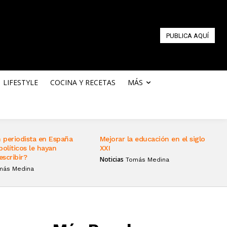
PUBLICA AQUÍ
LIFESTYLE
COCINA Y RECETAS
MÁS
 periodista en España
Mejorar la educación en el siglo
políticos le hayan
XXI
escribir?
Noticias
Tomás Medina
más Medina