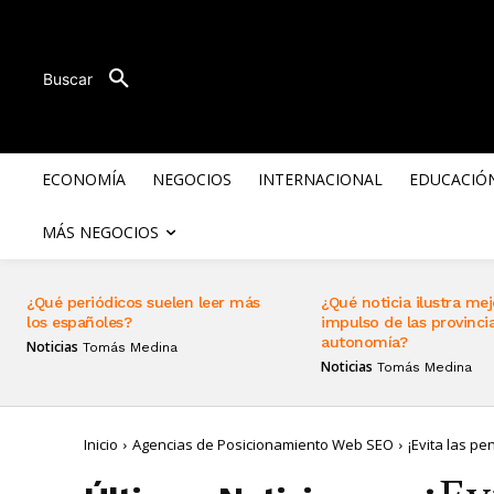
Buscar
ECONOMÍA
NEGOCIOS
INTERNACIONAL
EDUCACIÓ
MÁS NEGOCIOS
¿Qué periódicos suelen leer más
¿Qué noticia ilustra mej
los españoles?
impulso de las provincia
autonomía?
Noticias
Tomás Medina
Noticias
Tomás Medina
Inicio
Agencias de Posicionamiento Web SEO
¡Evita las pe