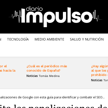
N
TECNOLOGÍA
MEDIO AMBIENTE
SALUD Y NUTRICIÓN
or el
¿Cuál es el periódico más
¿Hay algún
s hacia la
conocido de España?
al que los 
prohibido 
Noticias
Tomás Medina
Noticias
To
nalizaciones de Google con esta guía para identificar y combatir el SEO...