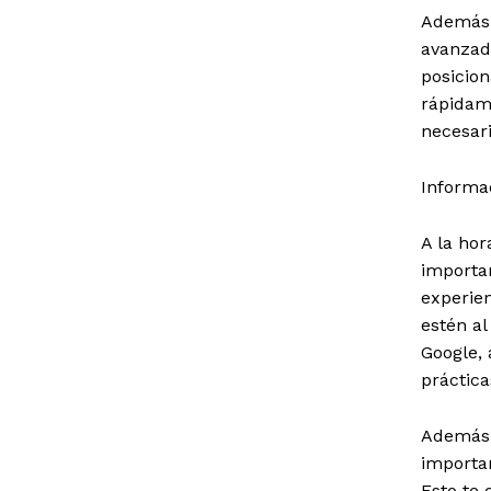
Además,
avanzada
posicion
rápidam
necesari
Informa
A la ho
importa
experien
estén al
Google, 
práctica
Además,
importan
Esto te 