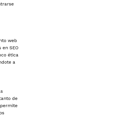
ntrarse
ento web
s en SEO
oco ética
ndote a
as
tanto de
 permite
os