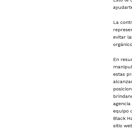
ayudarte
La cont
represen
evitar l
orgánico
En resu
manipula
estas pr
alcanzar
posicio
brindand
agencia
equipo d
Black Ha
sitio we