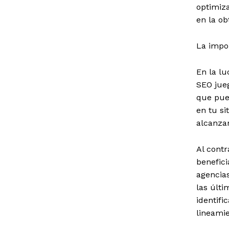
optimiza
en la ob
La impo
En la lu
SEO jue
que pued
en tu si
alcanzar
Al cont
benefici
agencias
las últi
identifi
lineamie