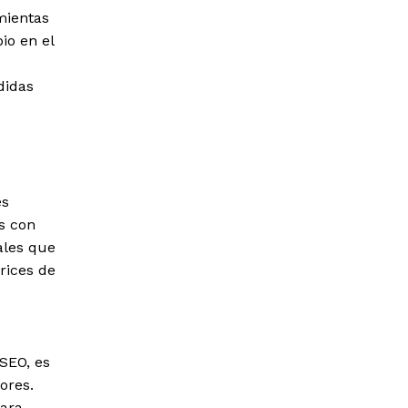
mientas
io en el
didas
es
s con
ales que
rices de
SEO, es
ores.
para