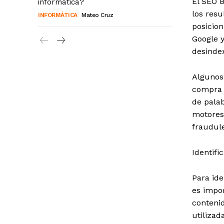
El SEO B
informática?
los res
INFORMÁTICA
Mateo Cruz
posicion
Google y
desindex
Algunos 
compra d
de palab
motores
fraudul
Identifi
Para ide
es impor
contenid
utilizad