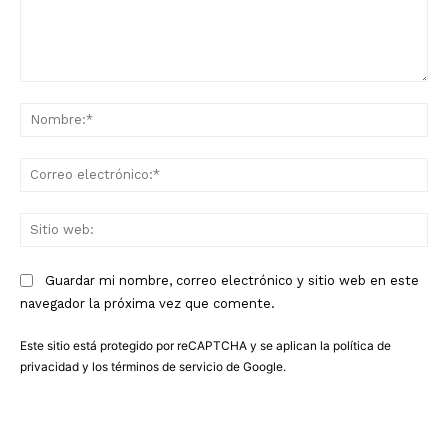
Comentario:
No
Co
ele
Sit
we
Guardar mi nombre, correo electrónico y sitio web en este
navegador la próxima vez que comente.
Este sitio está protegido por reCAPTCHA y se aplican la
política de
privacidad
y los
términos de servicio
de Google.