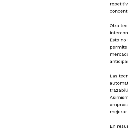
repetiti
concentr
Otra tec
intercon
Esto no 
permite
mercado
anticipa
Las tec
automat
trazabil
Asimism
empresar
mejorar 
En resu