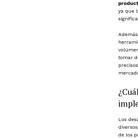
product
ya que 
significa
Además,
herrami
volúmen
tomar d
precisos
mercado
¿Cuál
impl
Los des
diversos
de los p