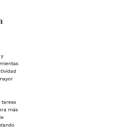
a
 y
amientas
tividad
 mayor
 tareas
nera más
de
ntando