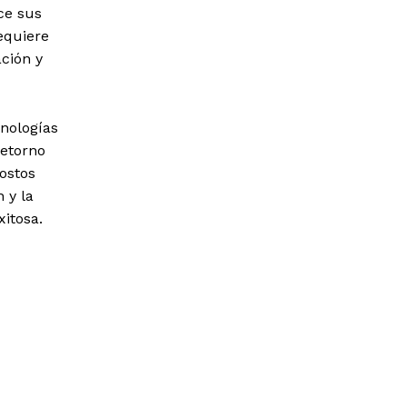
ce sus
equiere
ción y
cnologías
etorno
costos
n y la
xitosa.