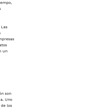
tiempo,
s
. Las
s
empresas
atos
n un
ón son
da. Uno
 de los