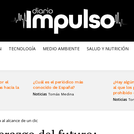
N
TECNOLOGÍA
MEDIO AMBIENTE
SALUD Y NUTRICIÓN
or el
¿Cuál es el periódico más
¿Hay algún
s hacia la
conocido de España?
al que los 
prohibido 
Noticias
Tomás Medina
Noticias
To
 al alcance de un clic