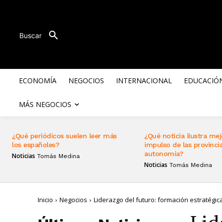
Buscar
ECONOMÍA
NEGOCIOS
INTERNACIONAL
EDUCACIÓ
MÁS NEGOCIOS
¿Qué periódicos suelen leer más
¿Qué noticia ilustra mej
los españoles?
impulso de las provincia
autonomía?
Noticias
Tomás Medina
Noticias
Tomás Medina
Inicio
Negocios
Liderazgo del futuro: formación estratégica