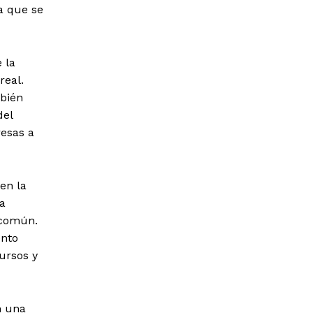
a que se
 la
real.
mbién
del
esas a
en la
a
 común.
ento
ursos y
n una