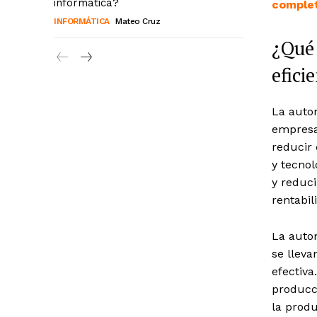
informática?
comple
INFORMÁTICA
Mateo Cruz
¿Qué 
efici
La autom
empresar
reducir 
y tecno
y reduc
rentabil
La autom
se llev
efectiva
producc
la produ