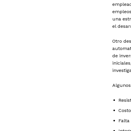
emplead
empleos 
una estr
el desar
Otro des
automat
de inver
iniciale
investig
Algunos
Resis
Costo
Falta
Integ