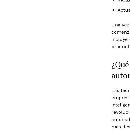
Actua
Una vez
comenza
incluye
producto
¿Qué 
autom
Las tecn
empresar
intelige
revoluc
automati
más des