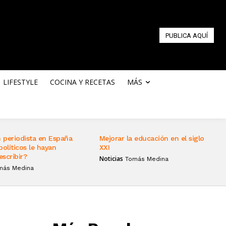
PUBLICA AQUÍ
LIFESTYLE
COCINA Y RECETAS
MÁS
 periodista en España
Mejorar la educación en el siglo
políticos le hayan
XXI
escribir?
Noticias
Tomás Medina
más Medina