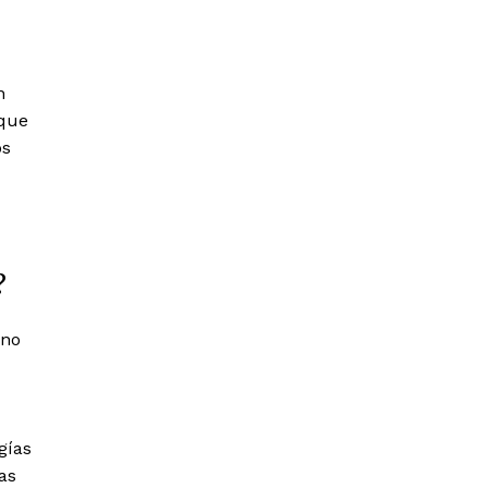
n
 que
os
?
rno
gías
as