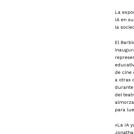
La expos
IA en su
la socie
El Barbi
inaugura
represe
educativ
de cine 
a otras 
durante 
del teat
almorza
para lue
«La IA y
Jonathan