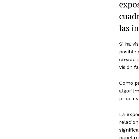
expos
cuadr
las i
Si ha vi
posible 
creado p
visión f
Como par
algoritm
propia v
La expos
relación
signifi
papel má