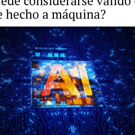
ede considerarse válido 
e hecho a máquina?