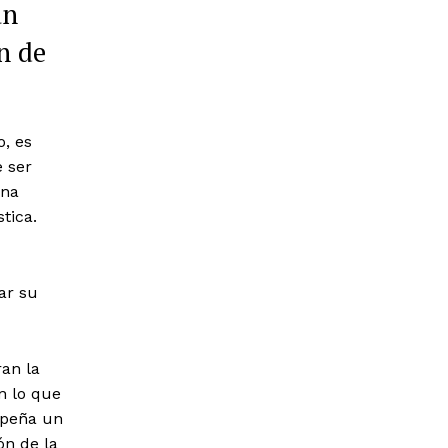
un
n de
o, es
e ser
una
tica.
ar su
an la
en lo que
mpeña un
ón de la