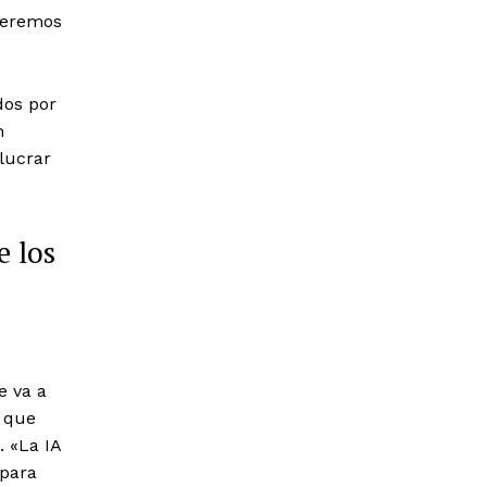
queremos
.
dos por
n
lucrar
e los
e va a
 que
. «La IA
 para