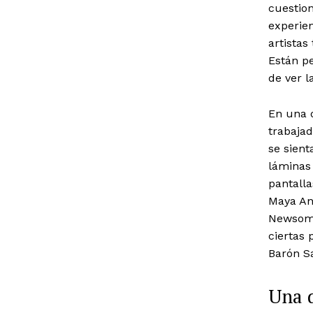
cuestion
experien
artistas
Están p
de ver l
En una 
trabaja
se sien
láminas 
pantalla
Maya Ang
Newsome
ciertas 
Barón S
Una d