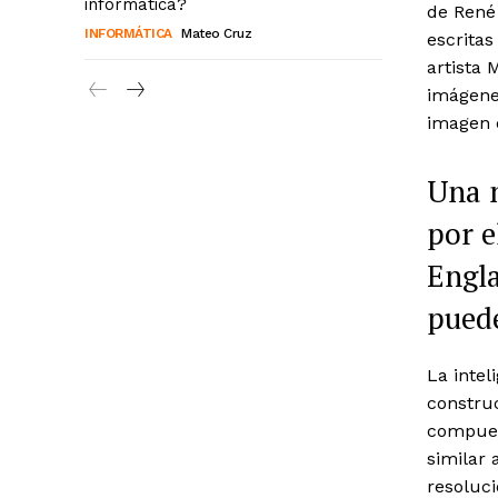
informática?
de René 
INFORMÁTICA
Mateo Cruz
escritas
artista
imágenes
imagen 
Una n
por e
Engla
puede
La intel
construc
compues
similar 
resoluci