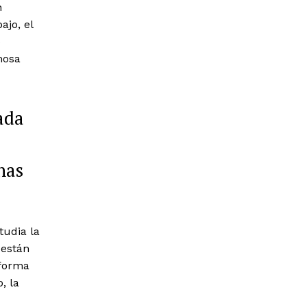
n
ajo, el
e
mosa
ada
nas
tudia la
 están
 forma
, la