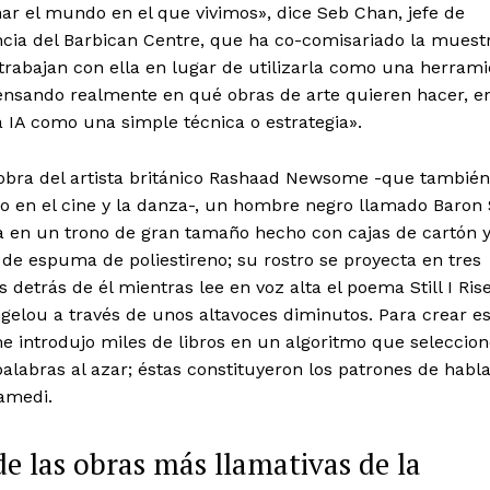
ar el mundo en el que vivimos», dice Seb Chan, jefe de
cia del Barbican Centre, que ha co-comisariado la muestr
 trabajan con ella en lugar de utilizarla como una herrami
ensando realmente en qué obras de arte quieren hacer, e
a IA como una simple técnica o estrategia».
obra del artista británico Rashaad Newsome -que también
do en el cine y la danza-, un hombre negro llamado Baron
ta en un trono de gran tamaño hecho con cajas de cartón 
de espuma de poliestireno; su rostro se proyecta en tres
s detrás de él mientras lee en voz alta el poema Still I Ris
elou a través de unos altavoces diminutos. Para crear es
 introdujo miles de libros en un algoritmo que seleccion
palabras al azar; éstas constituyeron los patrones de habla
amedi.
e las obras más llamativas de la