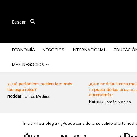
Buscar
ECONOMÍA
NEGOCIOS
INTERNACIONAL
EDUCACIÓ
MÁS NEGOCIOS
¿Qué periódicos suelen leer más
¿Qué noticia ilustra mej
los españoles?
impulso de las provincia
autonomía?
Noticias
Tomás Medina
Noticias
Tomás Medina
Inicio
Tecnología
¿Puede considerarse válido el arte hec