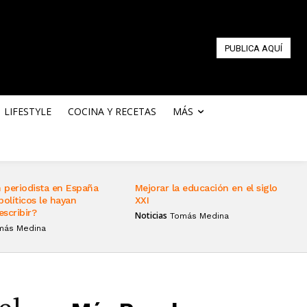
PUBLICA AQUÍ
LIFESTYLE
COCINA Y RECETAS
MÁS
 periodista en España
Mejorar la educación en el siglo
políticos le hayan
XXI
escribir?
Noticias
Tomás Medina
más Medina