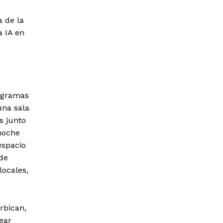
a de la
a IA en
rogramas
una sala
s junto
 noche
espacio
 de
locales,
rbican,
ear