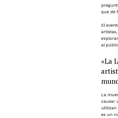
pregunt
que dé 
El event
artistas
exploran
al públi
«La I
artis
mund
La muest
causar 
utilizan
es un nu