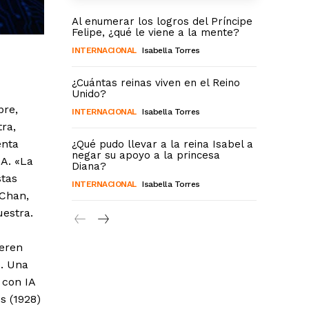
Al enumerar los logros del Príncipe
Felipe, ¿qué le viene a la mente?
INTERNACIONAL
Isabella Torres
¿Cuántas reinas viven en el Reino
Unido?
bre,
INTERNACIONAL
Isabella Torres
ra,
enta
¿Qué pudo llevar a la reina Isabel a
negar su apoyo a la princesa
IA. «La
Diana?
stas
INTERNACIONAL
Isabella Torres
 Chan,
uestra.
eren
». Una
 con IA
s (1928)