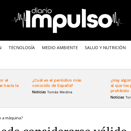
N
TECNOLOGÍA
MEDIO AMBIENTE
SALUD Y NUTRICIÓN
or el
¿Cuál es el periódico más
¿Hay algún
s hacia la
conocido de España?
al que los 
prohibido 
Noticias
Tomás Medina
Noticias
To
ho a máquina?