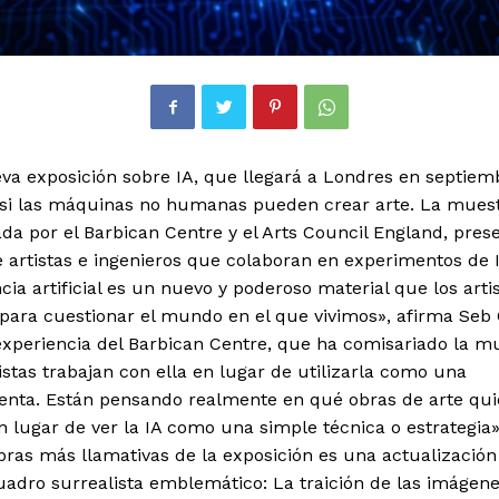
va exposición sobre IA, que llegará a Londres en septiem
 si las máquinas no humanas pueden crear arte. La muest
da por el Barbican Centre y el Arts Council England, pres
 artistas e ingenieros que colaboran en experimentos de 
ncia artificial es un nuevo y poderoso material que los arti
 para cuestionar el mundo en el que vivimos», afirma Seb
experiencia del Barbican Centre, que ha comisariado la m
istas trabajan con ella en lugar de utilizarla como una
enta. Están pensando realmente en qué obras de arte qui
n lugar de ver la IA como una simple técnica o estrategia
bras más llamativas de la exposición es una actualización
adro surrealista emblemático: La traición de las imágene