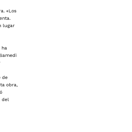
a. «Los
enta.
n lugar
 ha
 Samedi
y
e de
ta obra,
ó
 del