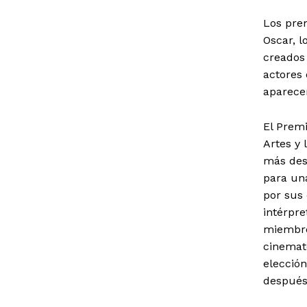
Los prem
Oscar, l
creados 
actores 
aparecer
El Prem
Artes y 
más dest
para un
por sus 
intérpre
miembro
cinemat
elecció
después