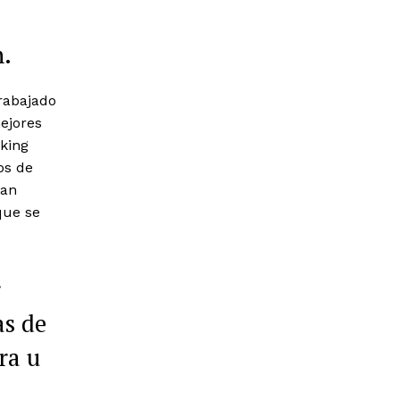
n.
rabajado
mejores
aking
os de
tan
que se
r
as de
ra u