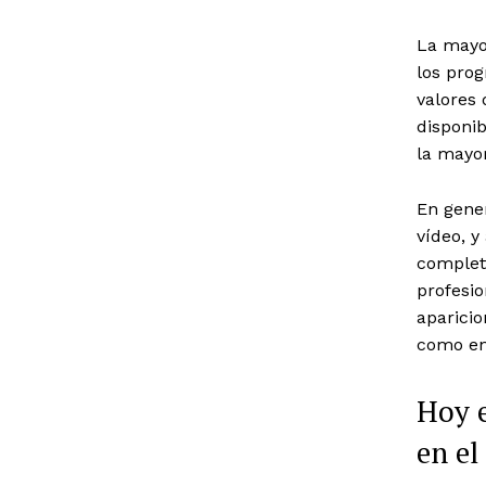
La mayor
los prog
valores 
disponib
la mayor
En gener
vídeo, 
completa
profesi
aparicio
como en
Hoy e
en el