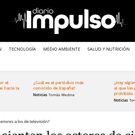
N
TECNOLOGÍA
MEDIO AMBIENTE
SALUD Y NUTRICIÓN
or el
¿Cuál es el periódico más
¿Hay algún
s hacia la
conocido de España?
al que los 
prohibido 
Noticias
Tomás Medina
Noticias
To
eriores a los de televisión?