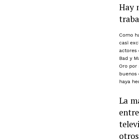
Hay m
traba
Como ha
casi exc
actores 
Bad y M
Oro por 
buenos 
haya he
La ma
entre
telev
otros