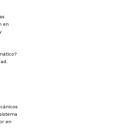
tas
n en
y
mático?
dad.
ecánicos
 sistema
or en
s