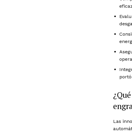
eficaz
Evalu
desga
Consi
energ
Asegu
opera
Integ
portó
¿Qué 
engra
Las inn
automát