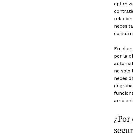
optimiza
contrat
relación
necesita
consumo
En el en
por la d
automat
no solo 
necesid
engranaj
funcion
ambient
¿Por 
segur