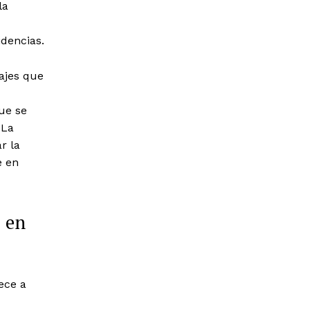
la
idencias.
ajes que
ue se
 La
r la
e en
s en
ece a