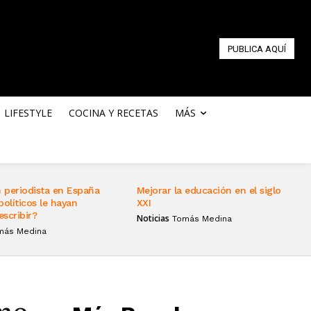
PUBLICA AQUÍ
LIFESTYLE
COCINA Y RECETAS
MÁS
 periodista en España
Mejorar la educación en el siglo
políticos le hayan
XXI
escribir?
Noticias
Tomás Medina
más Medina