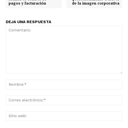
pagos y facturación
de la imagen corporativa
DEJA UNA RESPUESTA
Comentario:
No
Co
ele
Sit
we