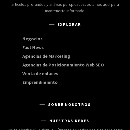
artículos profundos y análisis perspicaces, estamos aquí para
mantenerte informado.
EXPLORAR
Negocios
168
Fast News
20
Agencias de Marketing
20
Agencias de Posicionamiento Web SEO
20
Venta de enlaces
20
Emprendimiento
15
SOBRE NOSOTROS
NUESTRAS REDES
¡No te pierdas ni un detalle! Síguenos en redes sociales para estar