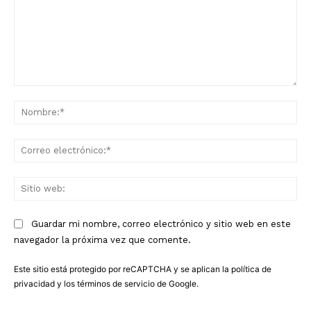
Comentario:
No
Co
ele
Sit
we
Guardar mi nombre, correo electrónico y sitio web en este
navegador la próxima vez que comente.
Este sitio está protegido por reCAPTCHA y se aplican la
política de
privacidad
y los
términos de servicio
de Google.