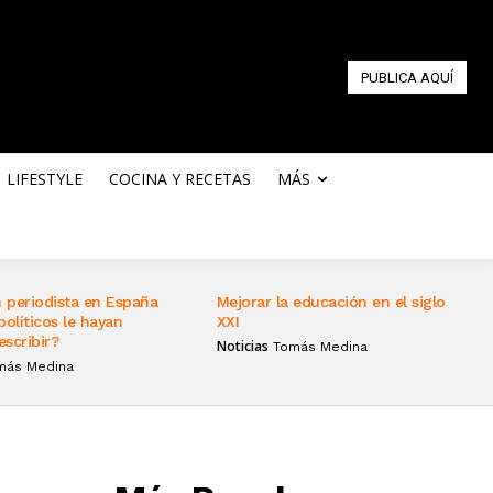
PUBLICA AQUÍ
LIFESTYLE
COCINA Y RECETAS
MÁS
 periodista en España
Mejorar la educación en el siglo
políticos le hayan
XXI
escribir?
Noticias
Tomás Medina
más Medina