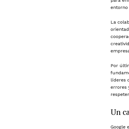
para enf
entorno
La cola
orientad
coopera
creativi
empresa 
Por últi
fundame
líderes 
errores 
respeten
Un ca
Google 