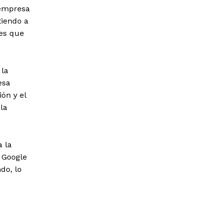
 empresa
tiendo a
es que
 la
esa
ón y el
la
 la
e Google
do, lo