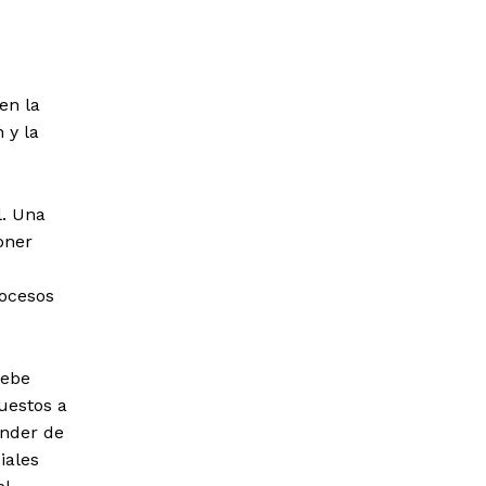
en la
 y la
l. Una
oner
rocesos
debe
uestos a
ender de
iales