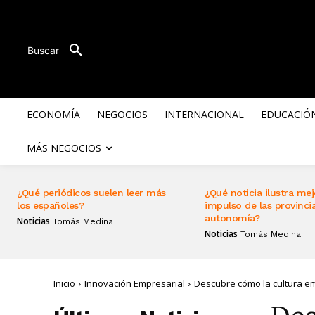
Buscar
ECONOMÍA
NEGOCIOS
INTERNACIONAL
EDUCACIÓ
MÁS NEGOCIOS
¿Qué periódicos suelen leer más
¿Qué noticia ilustra mej
los españoles?
impulso de las provincia
autonomía?
Noticias
Tomás Medina
Noticias
Tomás Medina
Inicio
Innovación Empresarial
Descubre cómo la cultura em