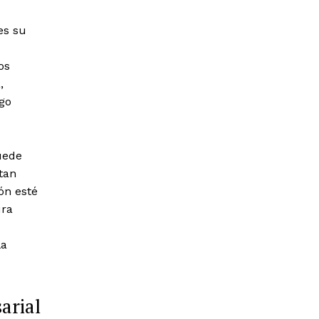
es su
os
,
rgo
uede
tan
ón esté
ura
la
arial