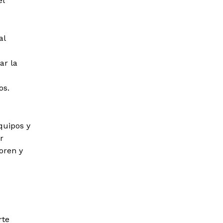
el
al
ar la
os.
quipos y
r
oren y
rte