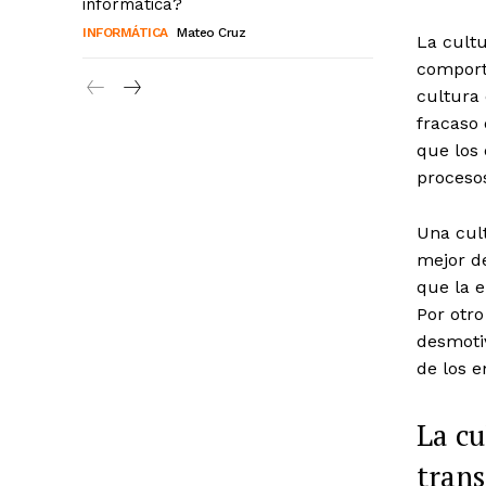
informática?
INFORMÁTICA
Mateo Cruz
La cultu
comport
cultura 
fracaso
que los 
procesos
Una cult
mejor de
que la e
Por otro
desmotiv
de los 
La cu
tran