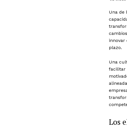
Una de 
capacida
transfo
cambios 
innovar 
plazo.
Una cult
facilita
motivado
alineada
empresar
transfor
compete
Los e