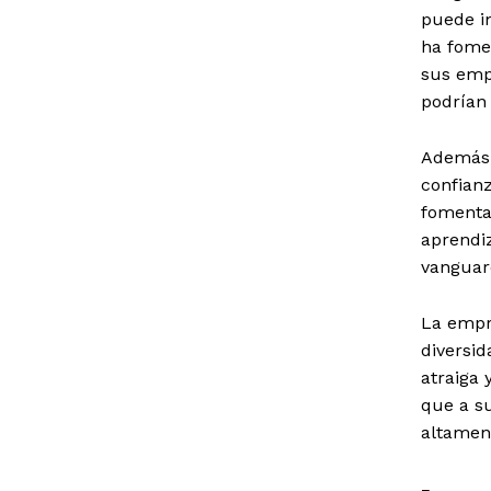
puede i
ha fome
sus emp
podrían 
Además,
confianz
fomentan
aprendiz
vanguard
La empr
diversid
atraiga 
que a s
altamen