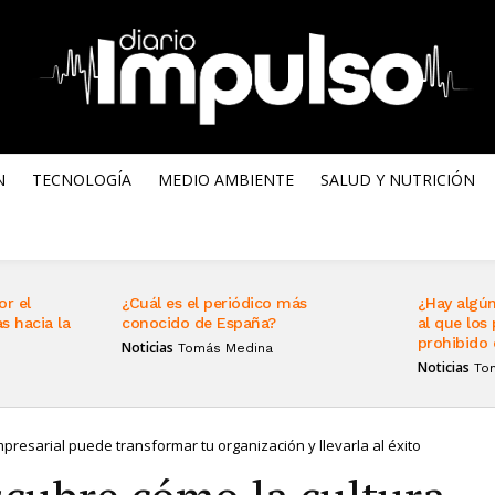
N
TECNOLOGÍA
MEDIO AMBIENTE
SALUD Y NUTRICIÓN
or el
¿Cuál es el periódico más
¿Hay algún
s hacia la
conocido de España?
al que los 
prohibido 
Noticias
Tomás Medina
Noticias
To
presarial puede transformar tu organización y llevarla al éxito