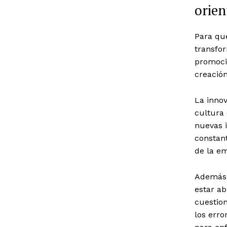
orien
Para que
transfor
promoció
creació
La inno
cultura
nuevas i
constan
de la e
Además,
estar ab
cuestion
los erro