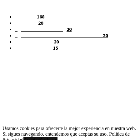
EXPLORAR
Negocios
168
Fast News
20
Agencias de Marketing
20
Agencias de Posicionamiento Web SEO
20
Venta de enlaces
20
Emprendimiento
15
SOBRE NOSOTROS
NUESTRAS REDES
¡No te pierdas ni un detalle! Síguenos en redes sociales para estar al
tanto de todo. ¡Únete a nuestra comunidad en línea!
Facebook
Flickr
Instagram
Twitter
Usamos cookies para ofrecerte la mejor experiencia en nuestra web.
Si sigues navegando, entendemos que aceptas su uso.
Política de
Privacidad
Aceptar
Rechazar