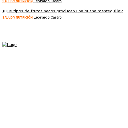
Leonardo Castro
SALUD Y NUTRICIÓN
¿Qué tipos de frutos secos producen una buena mantequilla?
Leonardo Castro
SALUD Y NUTRICIÓN
¡Explora nuestro diverso Portal de Noticias, abarcando una amplia gama d
perspicaces, estam