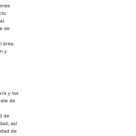
ienes
cto
al
te de
l área.
n y
ra y los
rate de
ad de
dad, así
idad de