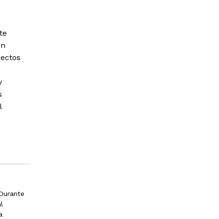
te
in
pectos
y
s
l
 Durante
l
a