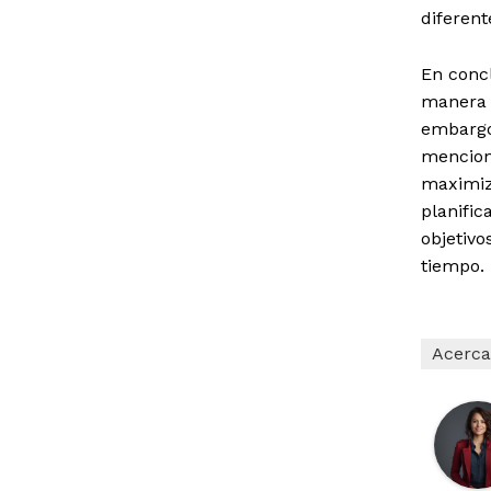
diferent
En concl
manera d
embargo
mencion
maximiza
planific
objetivo
tiempo.
Acerca