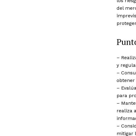
los ries
del merc
imprevis
proteger
Punto
– Realiz
y regula
– Consul
obtener 
– Evalúa
para pro
– Mante
realiza 
informa
– Consid
mitigar 