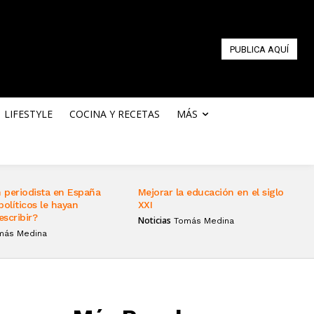
PUBLICA AQUÍ
LIFESTYLE
COCINA Y RECETAS
MÁS
 periodista en España
Mejorar la educación en el siglo
políticos le hayan
XXI
escribir?
Noticias
Tomás Medina
más Medina