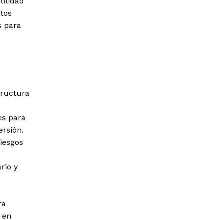
tilidad
tos
s para
tructura
es para
ersión.
riesgos
rio y
ra
 en