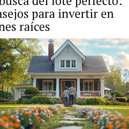
busca del lote perfecto:
sejos para invertir en
nes raíces