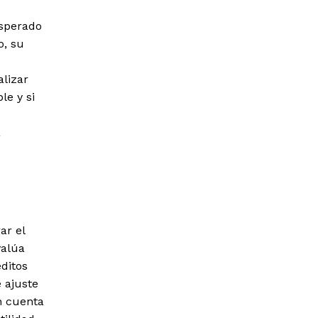
esperado
o, su
lizar
le y si
a
ar el
valúa
ditos
e ajuste
n cuenta