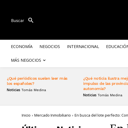
Buscar
ECONOMÍA
NEGOCIOS
INTERNACIONAL
EDUCACIÓ
MÁS NEGOCIOS
¿Qué periódicos suelen leer más
¿Qué noticia ilustra mej
los españoles?
impulso de las provincia
autonomía?
Noticias
Tomás Medina
Noticias
Tomás Medina
Inicio
Mercado Inmobiliario
En busca del lote perfecto: Con