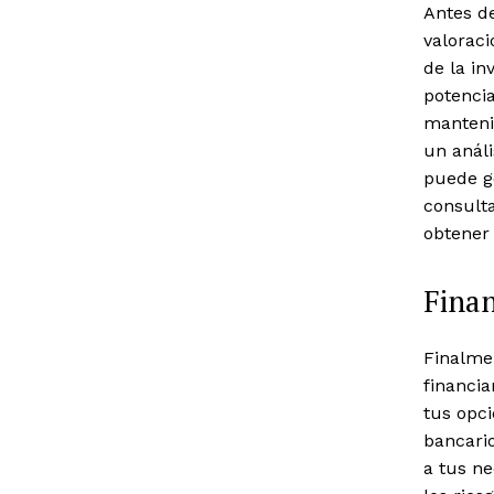
Antes de
valorac
de la in
potencia
manteni
un análi
puede g
consulta
obtener 
Finan
Finalmen
financia
tus opci
bancario
a tus n