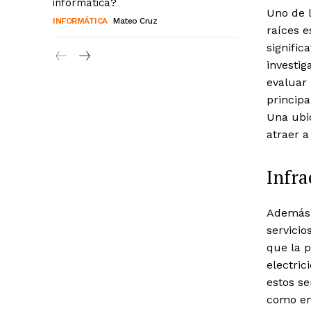
informática?
Uno de l
INFORMÁTICA
Mateo Cruz
raíces e
signific
investig
evaluar 
principa
Una ubic
atraer a
Infra
Además d
servicio
que la p
electric
estos se
como en 