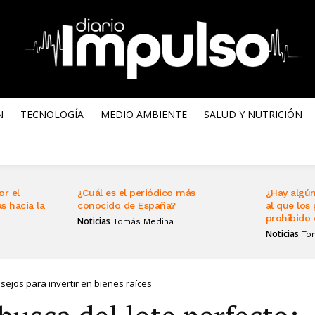
N
TECNOLOGÍA
MEDIO AMBIENTE
SALUD Y NUTRICIÓN
or el
¿Cuál es el periódico más
¿Hay algún
s hacia la
conocido de España?
al que los 
prohibido 
Noticias
Tomás Medina
Noticias
To
sejos para invertir en bienes raíces