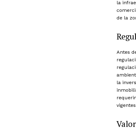
la infra
comercia
de la zo
Regul
Antes de
regulaci
regulaci
ambiente
la inver
inmobili
requerim
vigentes
Valor