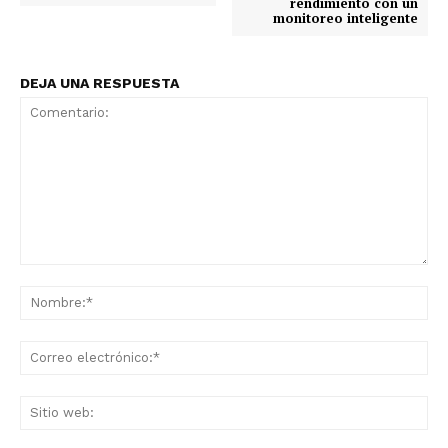
rendimiento con un
monitoreo inteligente
DEJA UNA RESPUESTA
Comentario:
No
Co
ele
Sit
we