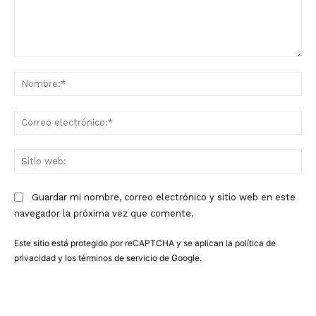
Comentario:
No
Co
ele
Sit
we
Guardar mi nombre, correo electrónico y sitio web en este
navegador la próxima vez que comente.
Este sitio está protegido por reCAPTCHA y se aplican la
política de
privacidad
y los
términos de servicio
de Google.