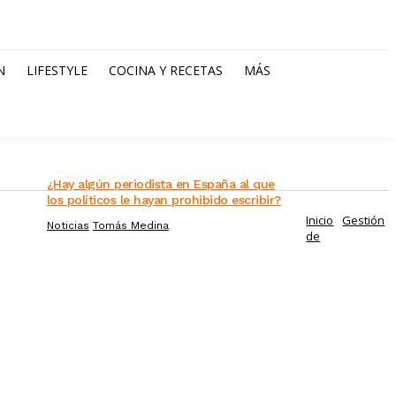
N
LIFESTYLE
COCINA Y RECETAS
MÁS
¿Hay algún periodista en España al que
los políticos le hayan prohibido escribir?
Inicio
Gestión
Noticias
Tomás Medina
de