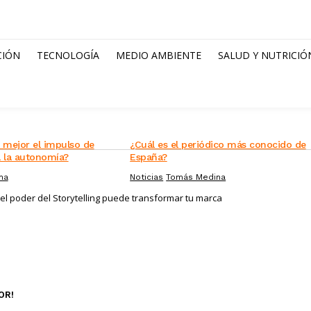
CIÓN
TECNOLOGÍA
MEDIO AMBIENTE
SALUD Y NUTRICIÓ
a mejor el impulso de
¿Cuál es el periódico más conocido de
a la autonomía?
España?
na
Noticias
Tomás Medina
l poder del Storytelling puede transformar tu marca
OR!