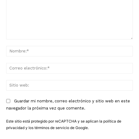
Comentario:
No
Co
ele
Sit
we
Guardar mi nombre, correo electrónico y sitio web en este
navegador la próxima vez que comente.
Este sitio está protegido por reCAPTCHA y se aplican la
política de
privacidad
y los
términos de servicio
de Google.