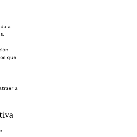
uda a
s.
ción
ios que
atraer a
tiva
e