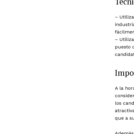
Técni
– Utiliz
industr
fácilmen
– Utiliz
puesto d
candidat
Impor
A la hor
conside
los cand
atractiv
que a su
Además,