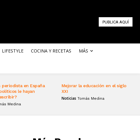
PUBLICA AQUÍ
LIFESTYLE
COCINA Y RECETAS
MÁS
 periodista en España
Mejorar la educación en el siglo
políticos le hayan
XXI
escribir?
Noticias
Tomás Medina
más Medina