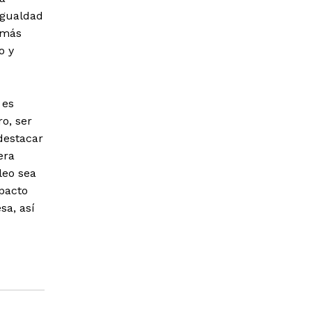
igualdad
 más
o y
 es
ro, ser
 destacar
era
leo sea
mpacto
sa, así