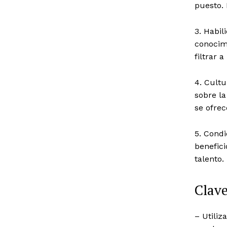
puesto. 
3. Habil
conocimi
filtrar 
4. Cultu
sobre la
se ofrec
5. Condi
benefic
talento.
Clave
– Utiliz