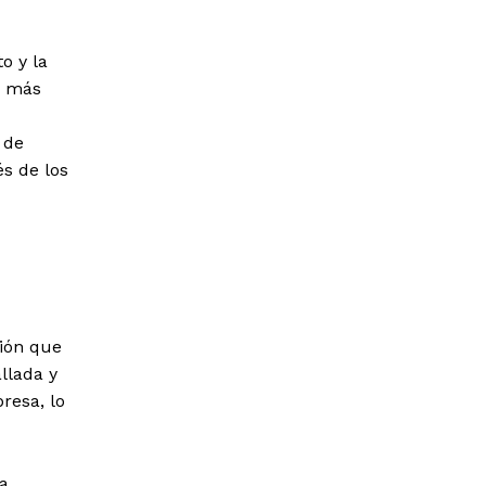
o y la
a más
 de
és de los
ción que
llada y
resa, lo
a