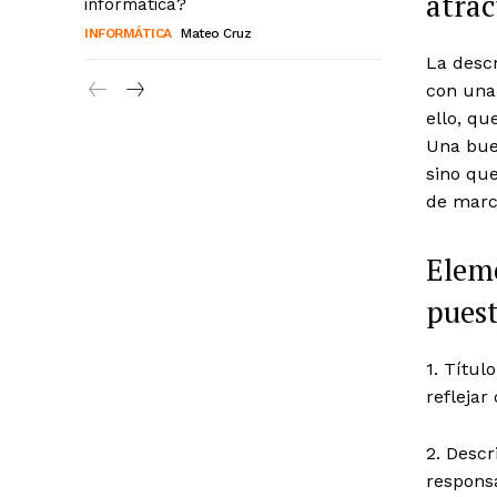
atrac
informática?
INFORMÁTICA
Mateo Cruz
La descr
con una 
ello, qu
Una buen
sino qu
de marc
Eleme
pues
1. Títul
reflejar
2. Descr
responsa