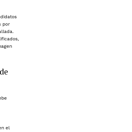
ndidatos
s por
allada.
ificados,
magen
 de
Debe
en el