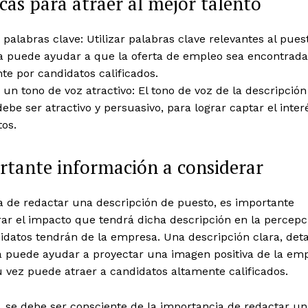
cas para atraer al mejor talento
a palabras clave: Utilizar palabras clave relevantes al puest
ia puede ayudar a que la oferta de empleo sea encontrad
te por candidatos calificados.
a un tono de voz atractivo: El tono de voz de la descripción
ebe ser atractivo y persuasivo, para lograr captar el inter
os.
tante información a considerar
a de redactar una descripción de puesto, es importante
rar el impacto que tendrá dicha descripción en la percep
idatos tendrán de la empresa. Una descripción clara, deta
a puede ayudar a proyectar una imagen positiva de la emp
 vez puede atraer a candidatos altamente calificados.
 se debe ser consciente de la importancia de redactar un