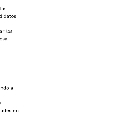
las
ndidatos
ar los
resa
endo a
s
dades en