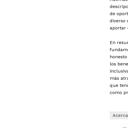
descripc
de opor
diverso 
aportar 
En resum
fundamen
honesto 
los bene
inclusi
más atra
que tend
como pr
Acerca