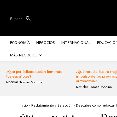
Buscar
ECONOMÍA
NEGOCIOS
INTERNACIONAL
EDUCACIÓ
MÁS NEGOCIOS
¿Qué periódicos suelen leer más
¿Qué noticia ilustra mej
los españoles?
impulso de las provincia
autonomía?
Noticias
Tomás Medina
Noticias
Tomás Medina
Inicio
Reclutamiento y Selección
Descubre cómo redactar la