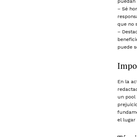
puedan 
– Sé hon
responsa
que no s
– Destac
benefic
puede se
Impor
En la ac
redacta
un pool 
prejuici
fundame
el lugar