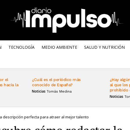
N
TECNOLOGÍA
MEDIO AMBIENTE
SALUD Y NUTRICIÓN
or el
¿Cuál es el periódico más
¿Hay algún
s hacia la
conocido de España?
al que los 
prohibido 
Noticias
Tomás Medina
Noticias
To
 descripción perfecta para atraer al mejor talento