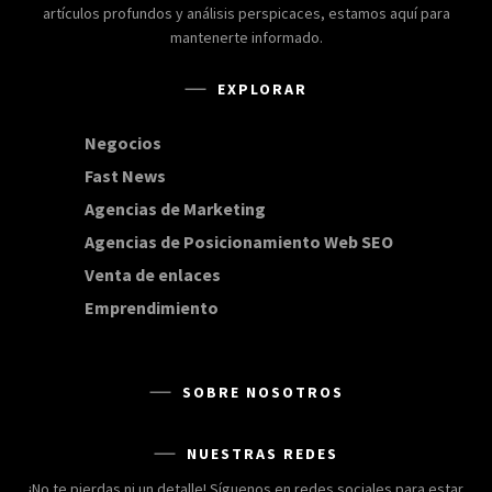
artículos profundos y análisis perspicaces, estamos aquí para
mantenerte informado.
EXPLORAR
Negocios
168
Fast News
20
Agencias de Marketing
20
Agencias de Posicionamiento Web SEO
20
Venta de enlaces
20
Emprendimiento
15
SOBRE NOSOTROS
NUESTRAS REDES
¡No te pierdas ni un detalle! Síguenos en redes sociales para estar